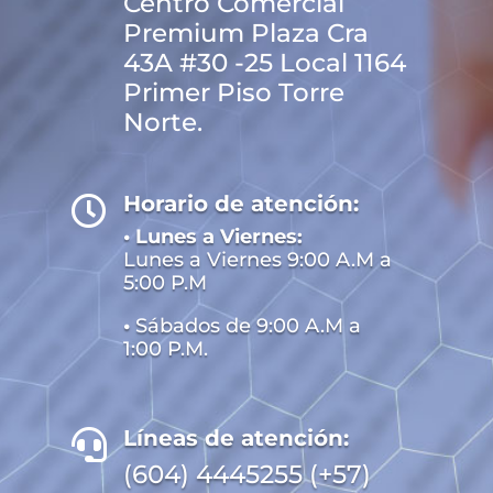
Centro Comercial
Premium Plaza Cra
43A #30 -25 Local 1164
Primer Piso Torre
Norte.
Horario de atención:

• Lunes a Viernes:
Lunes a Viernes 9:00 A.M a
5:00 P.M
•
Sábados de 9:00 A.M a
1:00 P.M.
Líneas de atención:

(604) 4445255 (+57)