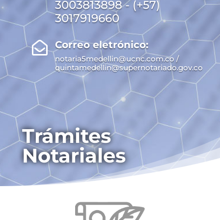
3003813898 - (+57)
3017919660
Correo eletrónico:

notaria5medellin@ucnc.com.co /
quintamedellin@supernotariado.gov.co
Trámites
Notariales