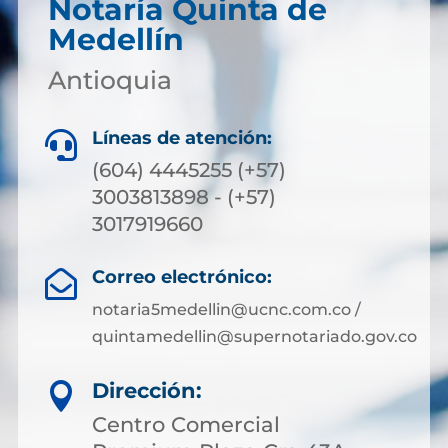
Notaría Quinta de
Medellín
Antioquia
Líneas de atención:

(604) 4445255 (+57)
3003813898 - (+57)
3017919660
Correo electrónico:

notaria5medellin@ucnc.com.co /
quintamedellin@supernotariado.gov.co
Dirección:

Centro Comercial