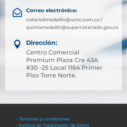
Correo electrónico:

notaria5medellin@ucnc.com.co /
quintamedellin@supernotariado.gov.co
Dirección:

Centro Comercial
Premium Plaza Cra 43A
#30 -25 Local 1164 Primer
Piso Torre Norte.
• Términos y condiciones
• Política de Tratamiento de Datos