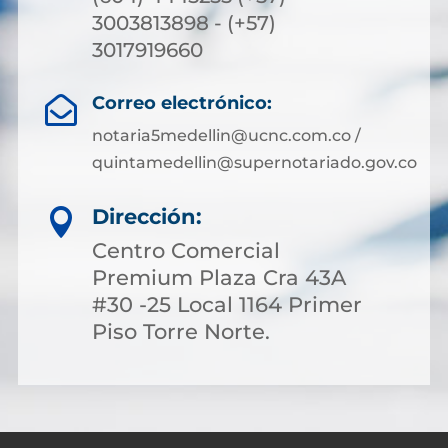
3003813898 - (+57)
3017919660
Correo electrónico:

notaria5medellin@ucnc.com.co /
quintamedellin@supernotariado.gov.co
Dirección:

Centro Comercial
Premium Plaza Cra 43A
#30 -25 Local 1164 Primer
Piso Torre Norte.