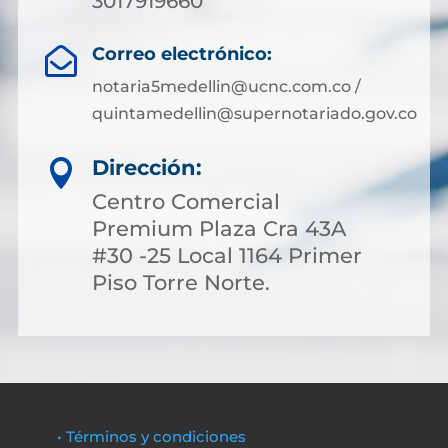
3017919660
Correo electrónico:

notaria5medellin@ucnc.com.co /
quintamedellin@supernotariado.gov.co
Dirección:

Centro Comercial
Premium Plaza Cra 43A
#30 -25 Local 1164 Primer
Piso Torre Norte.
• Términos y condiciones