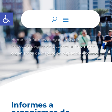
Abrir barra de herramientas
Home
Informes a organismos de
9
inspección, vigilancia y control
Informes a
9
organismos de inspección, vigilancia y control
Informes a