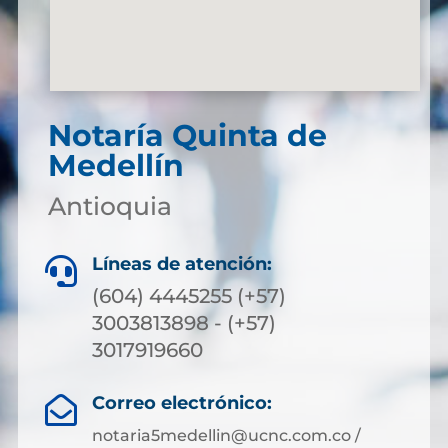
Notaría Quinta de
Medellín
Antioquia
Líneas de atención:

(604) 4445255 (+57)
3003813898 - (+57)
3017919660
Correo electrónico:

notaria5medellin@ucnc.com.co /