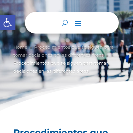
Abrir barra de herramientas
Home
Procedimientos que se siguen para
9
tomar decisiones en las diferentes áreas
9
Procedimientos que se siguen para tomar
decisiones en las diferentes áreas
Procedimientos que