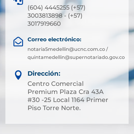

(604) 4445255 (+57)
3003813898 - (+57)
3017919660
Correo electrónico:

notaria5medellin@ucnc.com.co /
quintamedellin@supernotariado.gov.co
Dirección:

Centro Comercial
Premium Plaza Cra 43A
#30 -25 Local 1164 Primer
Piso Torre Norte.