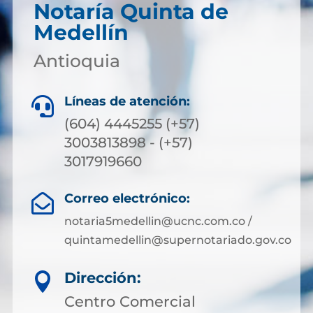
Notaría Quinta de
Medellín
Antioquia
Líneas de atención:

(604) 4445255 (+57)
3003813898 - (+57)
3017919660
Correo electrónico:

notaria5medellin@ucnc.com.co /
quintamedellin@supernotariado.gov.co
Dirección:

Centro Comercial