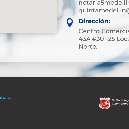
notaria5medell
quintamedellin
Dirección:

Centro Comerci
43A #30 -25 Loca
Norte.
onales