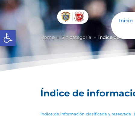
Inicio
Abrir barra de herramientas
Home
Sin categoría
Índice de inform
9
9
Índice de informaci
Índice de información clasificada y reservada