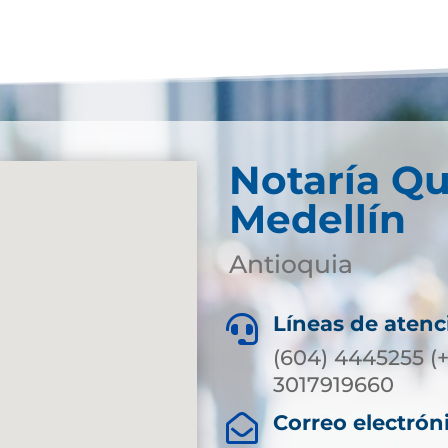
Notaría Qu
Medellín
Antioquia
Líneas de atenc

(604) 4445255 (+
3017919660
Correo electrón
