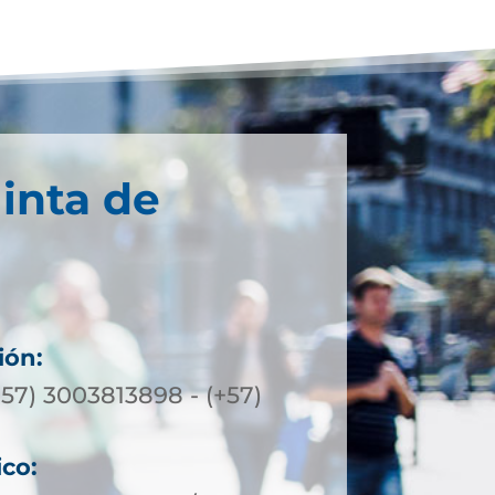
inta de
ión:
57) 3003813898 - (+57)
ico: