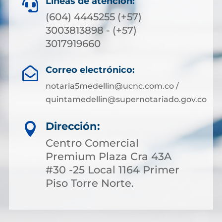
Líneas de atención:

(604) 4445255 (+57)
3003813898 - (+57)
3017919660
Correo electrónico:

notaria5medellin@ucnc.com.co /
quintamedellin@supernotariado.gov.co
Dirección:

Centro Comercial
Premium Plaza Cra 43A
#30 -25 Local 1164 Primer
Piso Torre Norte.