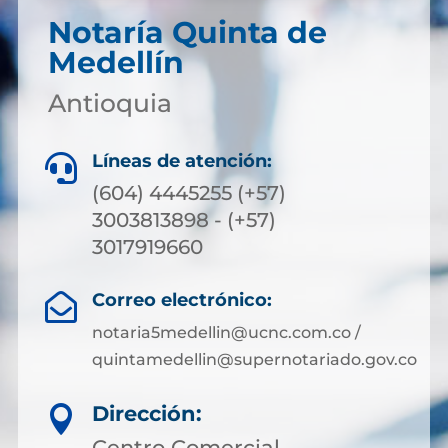
Notaría Quinta de
Medellín
Antioquia
Líneas de atención:

(604) 4445255 (+57)
3003813898 - (+57)
3017919660
Correo electrónico:

notaria5medellin@ucnc.com.co /
quintamedellin@supernotariado.gov.co
Dirección:

Centro Comercial