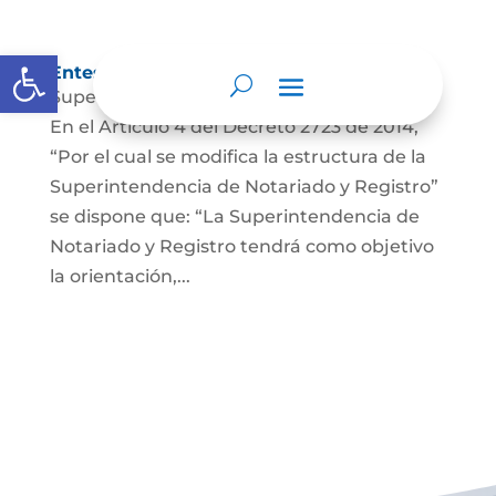
Abrir barra de herramientas
Entes y autoridades que lo vigilan
Superintendencia de Notariado y Registro
En el Artículo 4 del Decreto 2723 de 2014,
“Por el cual se modifica la estructura de la
Superintendencia de Notariado y Registro”
se dispone que: “La Superintendencia de
Notariado y Registro tendrá como objetivo
la orientación,...