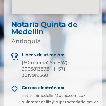
Notaría Quinta de
Medellín
Antioquia
Líneas de atención:

(604) 4445255 (+57)
3003813898 - (+57)
3017919660
Correo electrónico:

notaria5medellin@ucnc.com.co /
quintamedellin@supernotariado.gov.co