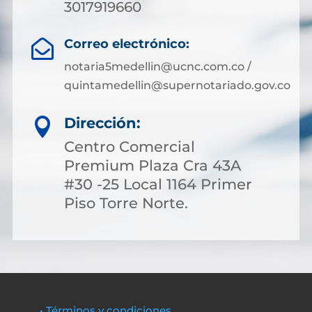
3017919660
Correo electrónico:

notaria5medellin@ucnc.com.co /
quintamedellin@supernotariado.gov.co
Dirección:

Centro Comercial
Premium Plaza Cra 43A
#30 -25 Local 1164 Primer
Piso Torre Norte.
• Términos y condiciones