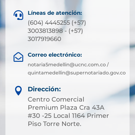
Líneas de atención:

(604) 4445255 (+57)
3003813898 - (+57)
3017919660
Correo electrónico:

notaria5medellin@ucnc.com.co /
quintamedellin@supernotariado.gov.co
Dirección:

Centro Comercial
Premium Plaza Cra 43A
#30 -25 Local 1164 Primer
Piso Torre Norte.