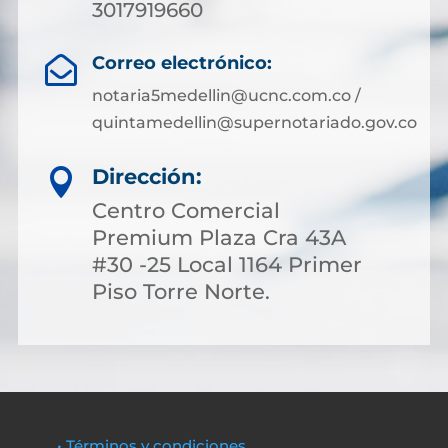
3017919660
Correo electrónico:

notaria5medellin@ucnc.com.co /
quintamedellin@supernotariado.gov.co
Dirección:

Centro Comercial
Premium Plaza Cra 43A
#30 -25 Local 1164 Primer
Piso Torre Norte.
• Términos y condiciones