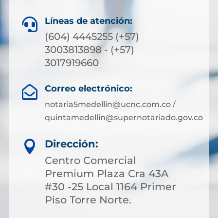
Líneas de atención:

(604) 4445255 (+57)
3003813898 - (+57)
3017919660
Correo electrónico:

notaria5medellin@ucnc.com.co /
quintamedellin@supernotariado.gov.co
Dirección:

Centro Comercial
Premium Plaza Cra 43A
#30 -25 Local 1164 Primer
Piso Torre Norte.