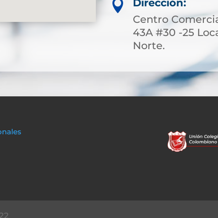
Dirección:

Centro Comerci
43A #30 -25 Loca
Norte.
onales
22