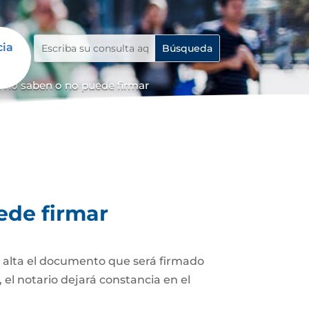
cia
 no saben o no puede firmar
ede firmar
z alta el documento que será firmado
el notario dejará constancia en el