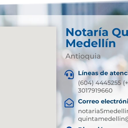
Notaría Qu
Medellín
Antioquia
Líneas de atenc

(604) 4445255 (+
3017919660
Correo electrón

notaria5medell
quintamedellin