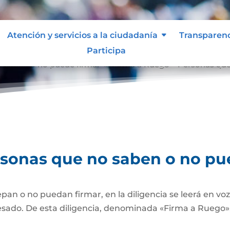
Atención y servicios a la ciudadanía
Transparen
Participa
o saben o no puede firmar
Firma a Ruego – Personas que
9
rsonas que no saben o no pu
pan o no puedan firmar, en la diligencia se leerá en vo
esado. De esta diligencia, denominada «Firma a Ruego», 