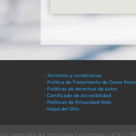
• Términos y condiciones
• Política de Tratamiento de Datos Pers
• Políticas de derechos de autor
• Certificado de Accesibilidad
• Políticas de Privacidad Web
• Mapa del Sitio
ón Colegiada del Notariado Colombiano UCNC | 20