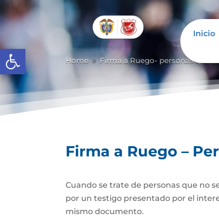
Inicio
Abrir barra de herramientas
Home
Firma a Ruego- personas que n
9
Firma a Ruego – Pe
Cuando se trate de personas que no se
por un testigo presentado por el inter
mismo documento.