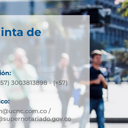
inta de
ión:
57) 3003813898 - (+57)
ico:
in@ucnc.com.co /
@supernotariado.gov.co