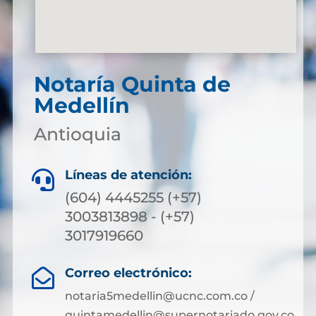
Notaría Quinta de
Medellín
Antioquia
Líneas de atención:

(604) 4445255 (+57)
3003813898 - (+57)
3017919660
Correo electrónico:

notaria5medellin@ucnc.com.co /
quintamedellin@supernotariado.gov.co