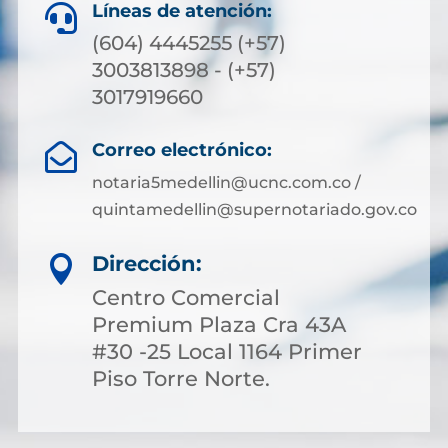
Líneas de atención:

(604) 4445255 (+57)
3003813898 - (+57)
3017919660
Correo electrónico:

notaria5medellin@ucnc.com.co /
quintamedellin@supernotariado.gov.co
Dirección:

Centro Comercial
Premium Plaza Cra 43A
#30 -25 Local 1164 Primer
Piso Torre Norte.