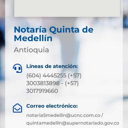
Notaría Quinta de
Medellín
Antioquia
Líneas de atención:

(604) 4445255 (+57)
3003813898 - (+57)
3017919660
Correo electrónico:

notaria5medellin@ucnc.com.co /
quintamedellin@supernotariado.gov.co