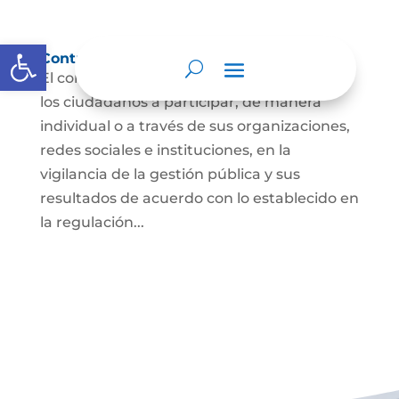
Abrir barra de herramientas
Control social
El control social es el derecho y el deber de
los ciudadanos a participar, de manera
individual o a través de sus organizaciones,
redes sociales e instituciones, en la
vigilancia de la gestión pública y sus
resultados de acuerdo con lo establecido en
la regulación...