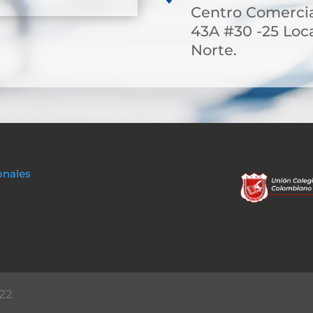
Centro Comerci
43A #30 -25 Loca
Norte.
onales
22