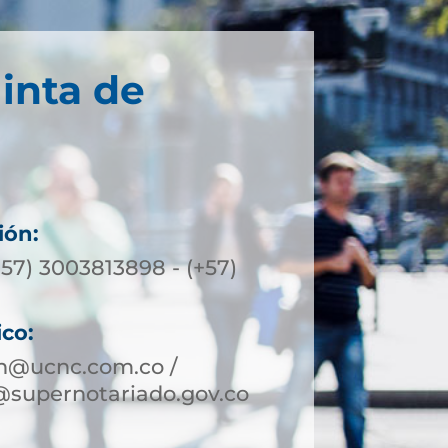
inta de
ión:
57) 3003813898 - (+57)
ico:
in@ucnc.com.co /
@supernotariado.gov.co