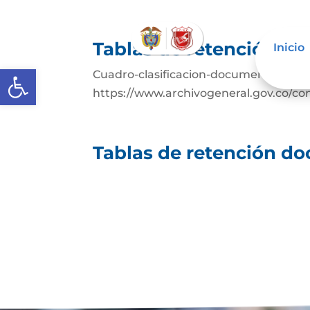
Tablas de retención d
Inicio
Abrir barra de herramientas
Cuadro-clasificacion-documental (1)D
https://www.archivogeneral.gov.co/con
Tablas de retención d