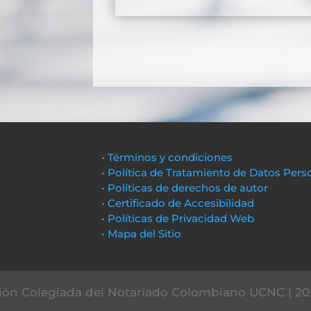
• Términos y condiciones
• Política de Tratamiento de Datos Pers
• Políticas de derechos de autor
• Certificado de Accesibilidad
• Políticas de Privacidad Web
• Mapa del Sitio
ón Colegiada del Notariado Colombiano UCNC | 20