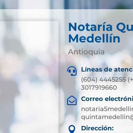
Notaría Qu
Medellín
Antioquia
Líneas de atenc

(604) 4445255 (+
3017919660
Correo electrón

notaria5medell
quintamedellin
Dirección:
