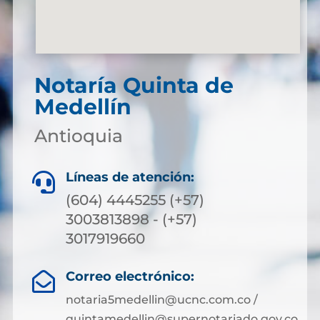
Notaría Quinta de
Medellín
Antioquia
Líneas de atención:

(604) 4445255 (+57)
3003813898 - (+57)
3017919660
Correo electrónico:

notaria5medellin@ucnc.com.co /
quintamedellin@supernotariado.gov.co