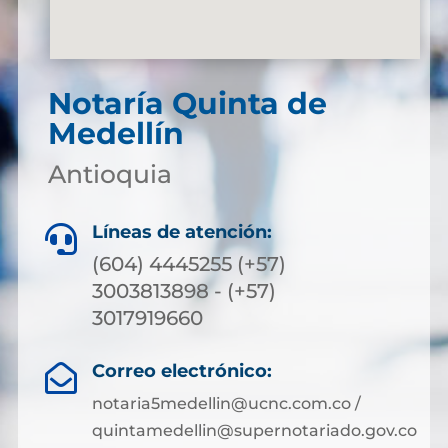
Notaría Quinta de
Medellín
Antioquia
Líneas de atención:

(604) 4445255 (+57)
3003813898 - (+57)
3017919660
Correo electrónico:

notaria5medellin@ucnc.com.co /
quintamedellin@supernotariado.gov.co