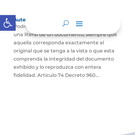
Abrir barra de herramientas
Autenticación de Copias
Podrá autenticarse una copia mecánica o
una literal de un documento, siempre que
aquella corresponda exactamente al
original que se tenga a la vista o que esta
comprenda la integridad del documento
exhibido y lo reproduzca con entera
fidelidad. Artículo 74 Decreto 960...