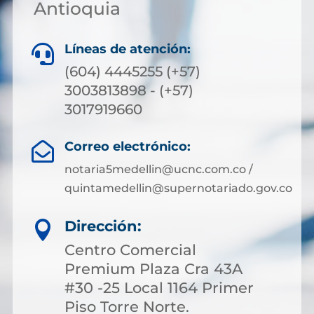
Antioquia
Líneas de atención:

(604) 4445255 (+57)
3003813898 - (+57)
3017919660
Correo electrónico:

notaria5medellin@ucnc.com.co /
quintamedellin@supernotariado.gov.co
Dirección:

Centro Comercial
Premium Plaza Cra 43A
#30 -25 Local 1164 Primer
Piso Torre Norte.