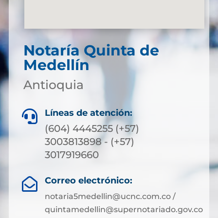
Notaría Quinta de
Medellín
Antioquia
Líneas de atención:

(604) 4445255 (+57)
3003813898 - (+57)
3017919660
Correo electrónico:

notaria5medellin@ucnc.com.co /
quintamedellin@supernotariado.gov.co