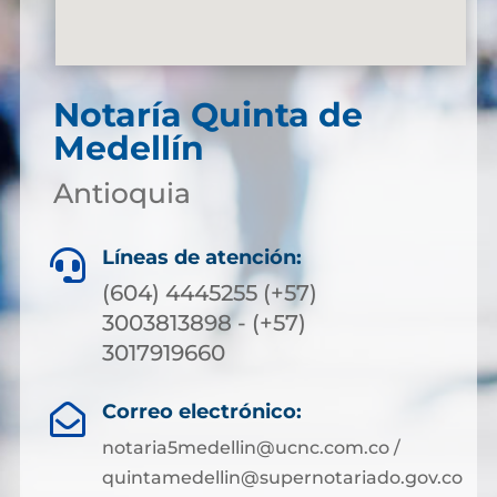
Notaría Quinta de
Medellín
Antioquia
Líneas de atención:

(604) 4445255 (+57)
3003813898 - (+57)
3017919660
Correo electrónico:

notaria5medellin@ucnc.com.co /
quintamedellin@supernotariado.gov.co