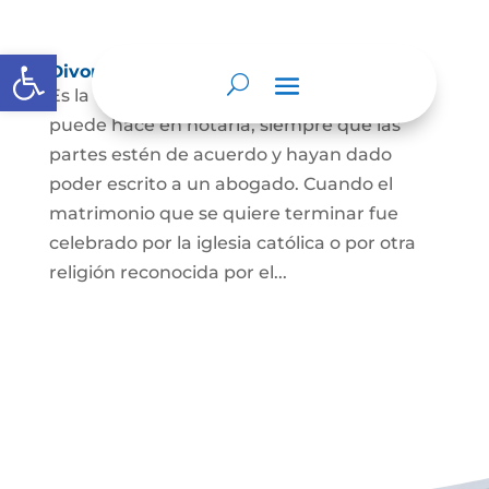
Abrir barra de herramientas
Divorcio
Es la terminación del Matrimonio Civil y se
puede hace en notaría, siempre que las
partes estén de acuerdo y hayan dado
poder escrito a un abogado. Cuando el
matrimonio que se quiere terminar fue
celebrado por la iglesia católica o por otra
religión reconocida por el...