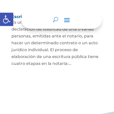
Abrir barra de herramientas
Escritura Pública
Es un documento que contiene la
declaración de voluntad de una o varias
personas, emitidas ante el notario, para
hacer un determinado contrato o un acto
jurídico individual. El proceso de
elaboración de una escritura pública tiene
cuatro etapas en la notaría:...