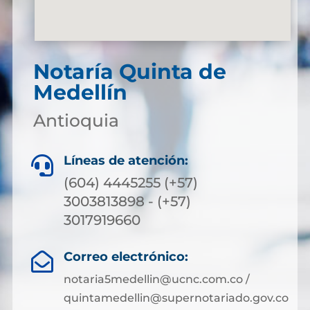
Notaría Quinta de
Medellín
Antioquia
Líneas de atención:

(604) 4445255 (+57)
3003813898 - (+57)
3017919660
Correo electrónico:

notaria5medellin@ucnc.com.co /
quintamedellin@supernotariado.gov.co