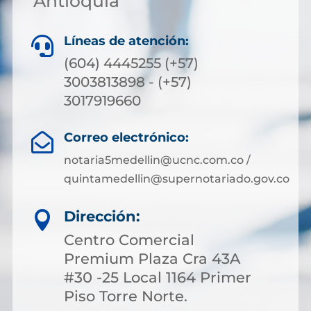
Antioquia
Líneas de atención:

(604) 4445255 (+57)
3003813898 - (+57)
3017919660
Correo electrónico:

notaria5medellin@ucnc.com.co /
quintamedellin@supernotariado.gov.co
Dirección:

Centro Comercial
Premium Plaza Cra 43A
#30 -25 Local 1164 Primer
Piso Torre Norte.