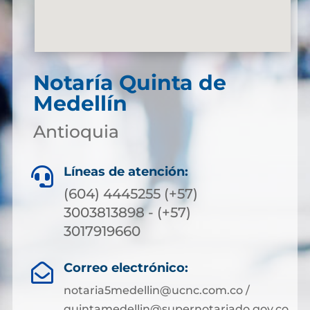
Notaría Quinta de
Medellín
Antioquia
Líneas de atención:

(604) 4445255 (+57)
3003813898 - (+57)
3017919660
Correo electrónico:

notaria5medellin@ucnc.com.co /
quintamedellin@supernotariado.gov.co