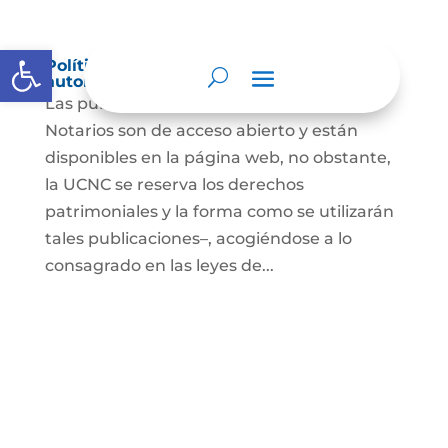
Abrir barra de herramientas
Política de derechos de autor y/o
autorización de uso sobre los contenidos
Las publicaciones de la UCNC y de los
Notarios son de acceso abierto y están
disponibles en la página web, no obstante,
la UCNC se reserva los derechos
patrimoniales y la forma como se utilizarán
tales publicaciones–, acogiéndose a lo
consagrado en las leyes de...